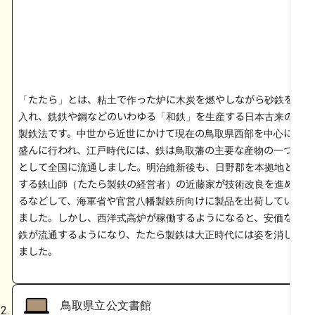
「たたら」とは、粘土で作った炉に木炭を燃やしながら砂鉄を
入れ、銑鉄や鋼などのいわゆる「和鉄」を生産する日本古来の
製鉄法です。中世から近世にかけて現在の鳥取県西部を中心に
盛んに行われ、江戸時代には、鉄は鳥取藩の主要な産物の一つ
として全国に流通しました。明治維新後も、日野郡を本拠地と
する鉄山師（たたら製鉄の経営者）の近藤家が技術改良を進め
るなどして、海軍省や官営八幡製鉄所向けに製品を出荷してい
ました。しかし、西洋式高炉が稼働するようになると、安価な
鉄が流通するようになり、たたら製鉄は大正時代には姿を消し
ました。
鳥取県立公文書館