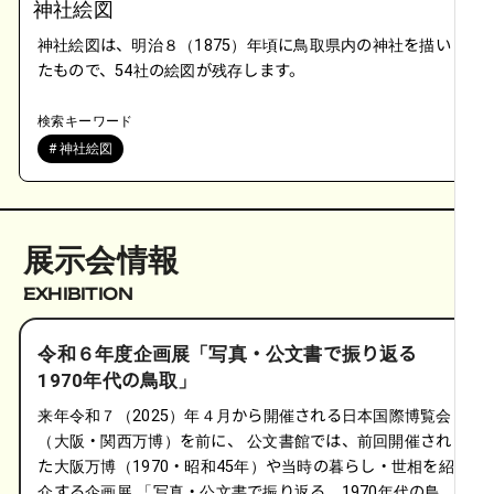
神社絵図
神社絵図は、明治８（1875）年頃に鳥取県内の神社を描い
たもので、54社の絵図が残存します。
検索キーワード
# 神社絵図
展示会情報
EXHIBITION
令和６年度企画展「写真・公文書で振り返る　
1970年代の鳥取」
来年令和７（2025）年４月から開催される日本国際博覧会
（大阪・関西万博）を前に、 公文書館では、前回開催され
た大阪万博（1970・昭和45年）や当時の暮らし・世相を紹
介する企画展 「写真・公文書で振り返る　1970年代の鳥