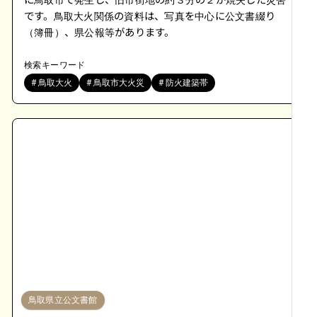
に鳥取市で発生し、旧市街地の約３分の２が焼失した災害
です。鳥取大火関係の資料は、写真を中心に公文書綴り
（簿冊）、県公報等があります。
検索キーワード
# 鳥取大火
# 鳥取市大火災
# 防火建築帯
鳥取県立公文書館