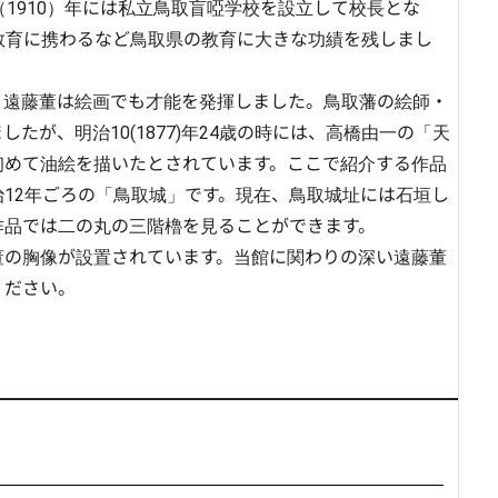
（1910）年には私立鳥取盲啞学校を設立して校長とな
教育に携わるなど鳥取県の教育に大きな功績を残しまし
、遠藤董は絵画でも才能を発揮しました。鳥取藩の絵師・
たが、明治10(1877)年24歳の時には、高橋由一の「天
初めて油絵を描いたとされています。ここで紹介する作品
12年ごろの「鳥取城」です。現在、鳥取城址には石垣し
品では二の丸の三階櫓を見ることができます。

董の胸像が設置されています。当館に関わりの深い遠藤董
ください。