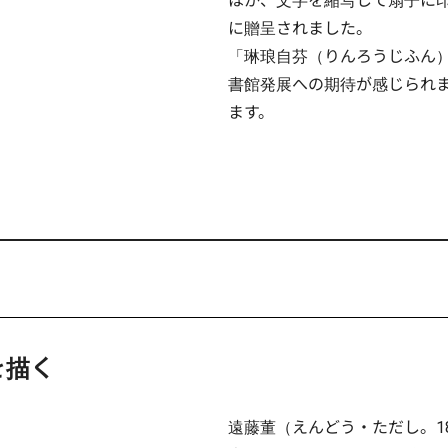
ほか、文字を縮写して扇子に
に贈呈されました。

「琳琅自芬（りんろうじふん
書館発展への期待が感じられ
ます。
を描く
遠藤董（えんどう・ただし。18