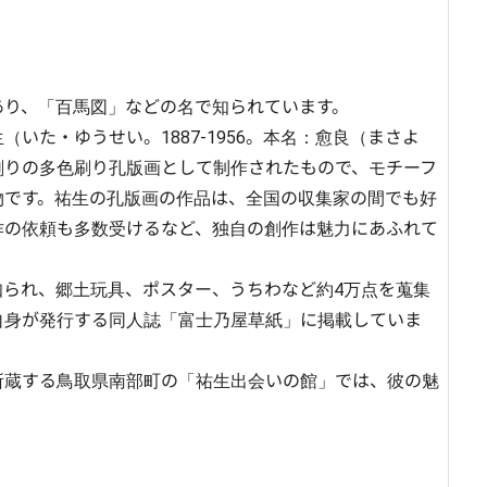
り、「百馬図」などの名で知られています。

いた・ゆうせい。1887-1956。本名：愈良（まさよ
刷りの多色刷り孔版画として制作されたもので、モチーフ
物です。祐生の孔版画の作品は、全国の収集家の間でも好
作の依頼も多数受けるなど、独自の創作は魅力にあふれて
知られ、郷土玩具、ポスター、うちわなど約4万点を蒐集
自身が発行する同人誌「富士乃屋草紙」に掲載していま
所蔵する鳥取県南部町の「祐生出会いの館」では、彼の魅