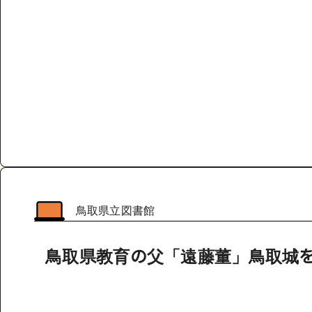
鳥取県立図書館
鳥取県教育の父「遠藤董」鳥取城