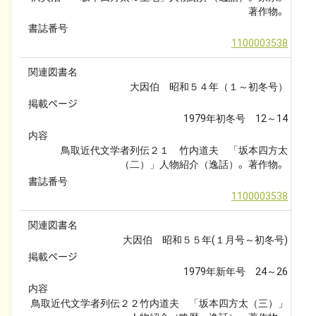
著作物。
書誌番号
1100003538
関連図書名
大因伯　昭和５４年（１～初冬号）
掲載ページ
1979年初冬号　12～14
内容
鳥取近代文学者列伝２１　竹内道夫　「坂本四方太
（二）」人物紹介（逸話）。著作物。
書誌番号
1100003538
関連図書名
大因伯　昭和５５年(１月号～初冬号)
掲載ページ
1979年新年号　24～26
内容
鳥取近代文学者列伝２２竹内道夫　「坂本四方太（三）」