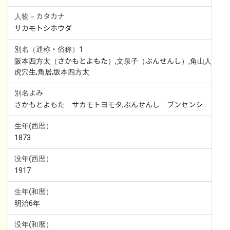
人物－カタカナ
サカモトシホウダ
別名（通称・俗称）1
阪本四方太（さかもとよもた）,文泉子（ぶんせんし）,角山人,
虎穴生,角居,坂本四方太
別名よみ
さかもとよもた　サカモトヨモタ,ぶんせんし　ブンセンシ
生年(西暦）
1873
没年(西暦）
1917
生年(和暦）
明治6年
没年(和暦）