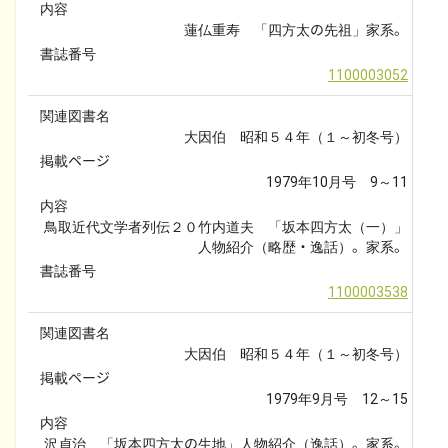
内容
蓮仏重寿　「四方太の先祖」家系。
書誌番号
1100003052
関連図書名
大因伯　昭和５４年（１～初冬号）
掲載ページ
1979年10月号　9～11
内容
鳥取近代文学者列伝２０竹内道夫　「坂本四方太（一）」
人物紹介（略歴・逸話）。家系。
書誌番号
1100003538
関連図書名
大因伯　昭和５４年（１～初冬号）
掲載ページ
1979年9月号　12～15
内容
沢貞治　「坂本四方太の生地」人物紹介（逸話）。家系。