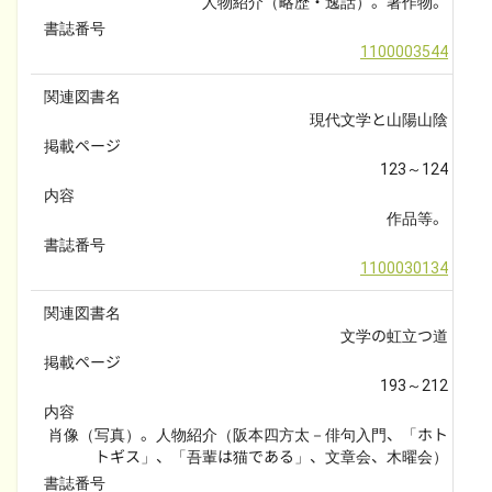
人物紹介（略歴・逸話）。著作物。
書誌番号
1100003544
関連図書名
現代文学と山陽山陰
掲載ページ
123～124
内容
作品等。
書誌番号
1100030134
関連図書名
文学の虹立つ道
掲載ページ
193～212
内容
肖像（写真）。人物紹介（阪本四方太－俳句入門、「ホト
トギス」、「吾輩は猫である」、文章会、木曜会）
書誌番号