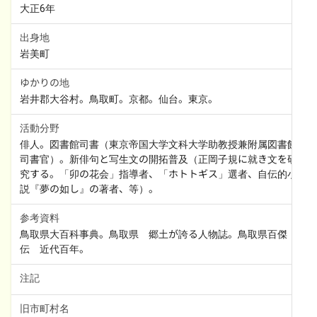
大正6年
出身地
岩美町
ゆかりの地
岩井郡大谷村。鳥取町。京都。仙台。東京。
活動分野
俳人。図書館司書（東京帝国大学文科大学助教授兼附属図書館
司書官）。新俳句と写生文の開拓普及（正岡子規に就き文を研
究する。「卯の花会」指導者、「ホトトギス」選者、自伝的小
説『夢の如し』の著者、等）。
参考資料
鳥取県大百科事典。鳥取県　郷土が誇る人物誌。鳥取県百傑
伝　近代百年。
注記
旧市町村名