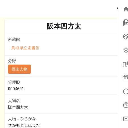
ホーム
/
詳細検索
/
阪本四方太
阪本四方太
所蔵館
鳥取県立図書館
分野
郷土人物
管理ID
0004691
人物名
阪本四方太
人物－ひらがな
さかもとしほうだ